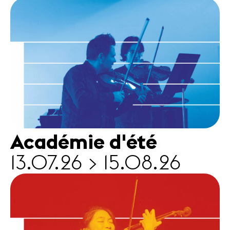
Médias
Revue de
presse
Emplois
A propos
Mentions
légales
Contact
Académie d'été
13.07.26 > 15.08.26