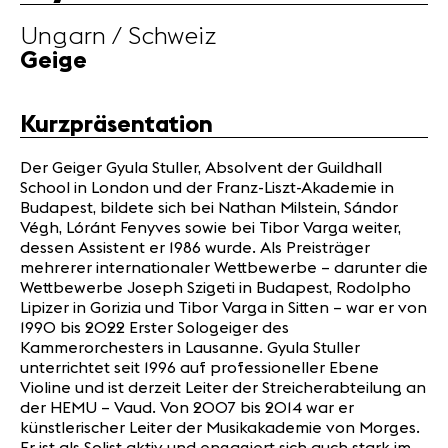
Partner
Ungarn / Schweiz
Geige
News
Konzerte
Kurzpräsentation
Freiwillige
Der Geiger Gyula Stuller, Absolvent der Guildhall
School in London und der Franz-Liszt-Akademie in
Medien
Budapest, bildete sich bei Nathan Milstein, Sándor
Presse
Végh, Lóránt Fenyves sowie bei Tibor Varga weiter,
Jobs
dessen Assistent er 1986 wurde. Als Preisträger
mehrerer internationaler Wettbewerbe – darunter die
Über uns
Wettbewerbe Joseph Szigeti in Budapest, Rodolpho
Impressum
Lipizer in Gorizia und Tibor Varga in Sitten – war er von
Kontakt
1990 bis 2022 Erster Sologeiger des
Kammerorchesters in Lausanne. Gyula Stuller
unterrichtet seit 1996 auf professioneller Ebene
Violine und ist derzeit Leiter der Streicherabteilung an
der HEMU – Vaud. Von 2007 bis 2014 war er
künstlerischer Leiter der Musikakademie von Morges.
Er ist als Solist aktiv und engagiert sich auch stark im