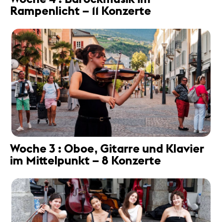
Partner
Rampenlicht – 11 Konzerte
News
Konzerte
Freiwillige
Medien
Presse
Jobs
Über uns
Impressum
Woche 3 : Oboe, Gitarre und Klavier
Kontakt
im Mittelpunkt – 8 Konzerte