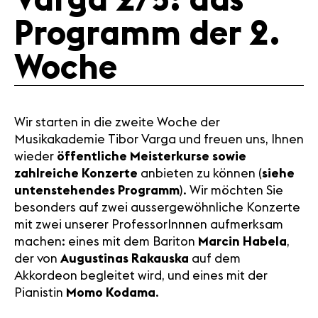
Varga 2/5: das
Medien
Programm der 2.
Presse
Jobs
Woche
Über uns
Impressum
Kontakt
Wir starten in die zweite Woche der
Musikakademie Tibor Varga und freuen uns, Ihnen
wieder
öffentliche Meisterkurse sowie
zahlreiche Konzerte
anbieten zu können (
siehe
untenstehendes Programm
). Wir möchten Sie
besonders auf zwei aussergewöhnliche Konzerte
mit zwei unserer ProfessorInnnen aufmerksam
machen: eines mit dem Bariton
Marcin Habela
,
der von
Augustinas Rakauska
auf dem
Akkordeon begleitet wird, und eines mit der
Pianistin
Momo Kodama
.