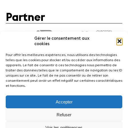
Partner
Gérer le consentement aux
cookies
Pour offrir les meilleures expériences, nous utilisons des technologies
telles que les cookies pour stocker et/ou accéder aux informations des
appareils. Le fait de consentir à ces technologies nous permettra de
traiter des données telles que le comportement de navigation ou les ID
News
Konzerte
Freiwillige
uniques sur ce site. Le fait de ne pas consentir ou de retirer son
consentement peut avoir un effet négatif sur certaines caractéristiques
et fonctions.
Medien
Presse
Jobs
Über uns
Impressum
Kontakt
Accepter
Fondation Sion Violon Musique - Rue du Rawil 47 -
Refuser
CH-1950 Sion - Switzerland
design et developpement :
agence Si | Studio-irresistible - Paris
Voir les préférences