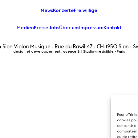
News
Konzerte
Freiwillige
Medien
Presse
Jobs
Über uns
Impressum
Kontakt
 Sion Violon Musique - Rue du Rawil 47 - CH-1950 Sion - S
design et developpement :
agence Si | Studio-irresistible - Paris
Pour offrir 
cookies pou
consentir à
comportemen
ou de retire