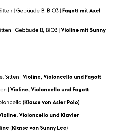
 Sitten | Gebäude B, B103 |
Fagott mi
t
Axel
Sitten | Gebäude B, B103 |
Violine mit Sunny
e, Sitten |
Violine, Violoncello und Fagott
ten |
Violine, Violoncello und Fagott
oloncello (
Klasse von Asier Polo
)
ioline, Violoncello und Klavier
line
(
Klasse von
Sunny Lee
)