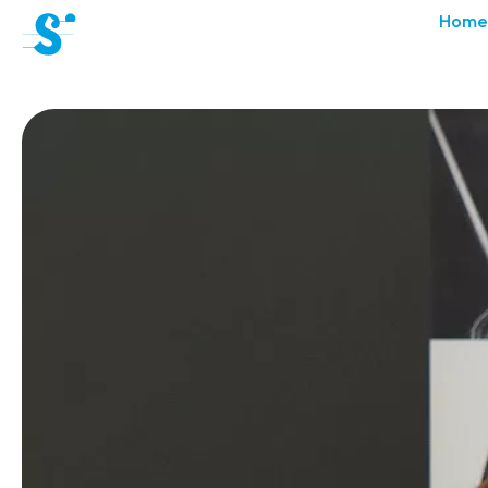
cat-aca-sum
Home
Sommer
Akademie
News
Konzerte
Freiwillige