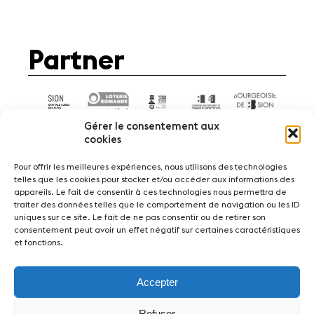
Partner
Gérer le consentement aux
cookies
Pour offrir les meilleures expériences, nous utilisons des technologies
telles que les cookies pour stocker et/ou accéder aux informations des
appareils. Le fait de consentir à ces technologies nous permettra de
News
Konzerte
Freiwillige
traiter des données telles que le comportement de navigation ou les ID
uniques sur ce site. Le fait de ne pas consentir ou de retirer son
consentement peut avoir un effet négatif sur certaines caractéristiques
Medien
Presse
Jobs
Über uns
Impressum
et fonctions.
Kontakt
Accepter
Fondation Sion Violon Musique - Rue du Rawil
47 - CH-1950 Sion - Switzerland
Refuser