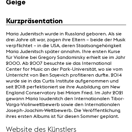
Geige
News
Partner
Kurzpräsentation
News
Maria Judenitsch wurde in Russland geboren. Als sie
Konzerte
drei Jahre alt war, zogen ihre Eltern – beide der Musik
Freiwillige
verpflichtet – in die USA, deren Staatsangehörigkeit
Maria Judenitsch später annahm. Ihre ersten Kurse
für Violine bei Gregory Sandomirsky erhielt sie im Jahr
2000. Ab 2007 besuchte sie das International
Medien
Center for Music an der Park-Universität, wo sie vom
Presse
Unterricht von Ben Sayevich profitieren durfte. 2014
Jobs
wurde sie in das Curtis Institute aufgenommen und
seit 2018 perfektioniert sie ihre Ausbildung am New
Über uns
England Conservatory bei Miriam Fried. Im Jahr 2021
Impressum
gewann Maria Ioudenitch den Internationalen Tibor-
Kontakt
Varga-Violinwettbewerb sowie den Internationalen
Joseph-Joachim-Wettbewerb. Die Veröffentlichung
ihres ersten Albums ist für diesen Sommer geplant.
Website des Künstlers