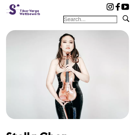
cat-conc
Tibor Varga
Wettbewerb
Stiftung
Festival
Akademie
Wettbewerb
Freunde und
Gönner
Home
Jury
Programm
Konzerte
Preisträger