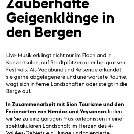
Zauberhafte
Medien
Presse
Geigenklänge in
Jobs
Über uns
den Bergen
Impressum
Kontakt
Live-Musik erklingt nicht nur im Flachland in
Konzertsälen, auf Stadtplätzen oder bei grossen
Festivals. Als Vagabund und Reisende erkundet
sie gerne abgelegenere und unerwartete Räume,
wagt sich in ferne Landschaften oder steigt in die
Berge auf.
In Zusammenarbeit mit Sion Tourisme und den
Ferienorten von Nendaz und Veysonnaz
laden
wir Sie zu einzigartigen Musikerlebnissen in einer
spektakulären Landschaft im Herzen des 4-
Vallées-Gebiets ein. Junge und talentierte