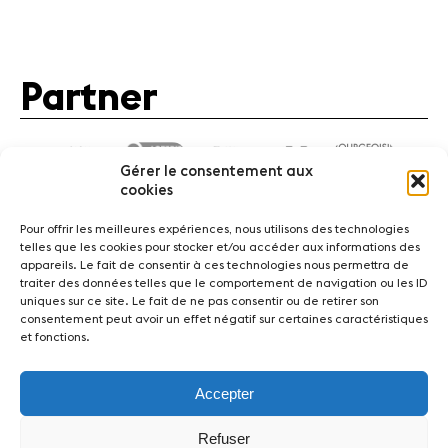
Partner
Gérer le consentement aux
cookies
Pour offrir les meilleures expériences, nous utilisons des technologies
telles que les cookies pour stocker et/ou accéder aux informations des
appareils. Le fait de consentir à ces technologies nous permettra de
traiter des données telles que le comportement de navigation ou les ID
News
Konzerte
Freiwillige
uniques sur ce site. Le fait de ne pas consentir ou de retirer son
consentement peut avoir un effet négatif sur certaines caractéristiques
et fonctions.
Medien
Presse
Jobs
Über uns
Impressum
Kontakt
Accepter
Fondation Sion Violon Musique - Rue du Rawil 47 -
Refuser
CH-1950 Sion - Switzerland