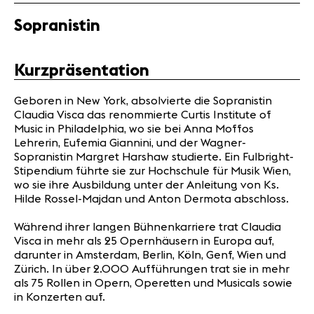
Partner
Sopranistin
News
Kurzpräsentation
Konzerte
Freiwillige
Geboren in New York, absolvierte die Sopranistin
Claudia Visca das renommierte Curtis Institute of
Music in Philadelphia, wo sie bei Anna Moffos
Medien
Lehrerin, Eufemia Giannini, und der Wagner-
Presse
Sopranistin Margret Harshaw studierte. Ein Fulbright-
Stipendium führte sie zur Hochschule für Musik Wien,
Jobs
wo sie ihre Ausbildung unter der Anleitung von Ks.
Über uns
Hilde Rossel-Majdan und Anton Dermota abschloss.
Impressum
Kontakt
Während ihrer langen Bühnenkarriere trat Claudia
Visca in mehr als 25 Opernhäusern in Europa auf,
darunter in Amsterdam, Berlin, Köln, Genf, Wien und
Zürich. In über 2.000 Aufführungen trat sie in mehr
als 75 Rollen in Opern, Operetten und Musicals sowie
in Konzerten auf.