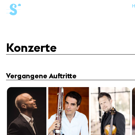
cat-aca-win
Winter
Akademie
Konzerte
News
Vergangene Auftritte
Konzerte
Freiwillige