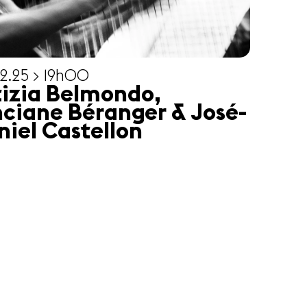
2.25 > 19h00
tizia Belmondo,
nciane Béranger & José-
niel Castellon