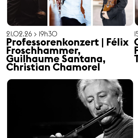
Medien
21.02.26 > 19h30
1
Presse
Professorenkonzert | Félix
Jobs
Froschhammer,
Über uns
Guilhaume Santana,
Impressum
Christian Chamorel
Kontakt