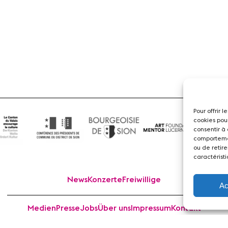
Pour offrir 
cookies pou
consentir à
comportemen
ou de retire
caractéristi
News
Konzerte
Freiwillige
Ac
Medien
Presse
Jobs
Über uns
Impressum
Kontakt