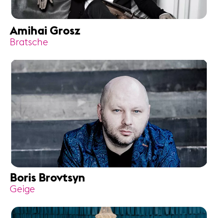
Nützliche
Infos
Amihai Grosz
Bratsche
News
Konzerte
Freiwillige
Medien
Presse
Jobs
Über uns
Impressum
Kontakt
Boris Brovtsyn
Geige