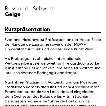
Partner
Russland - Schweiz
Geige
News
Konzerte
Kurzpräsentation
Freiwillige
Svetlana Makarova ist Professorin an der Haute École
de Musique de Lausanne sowie an der MDW –
Medien
Universität für Musik und darstellende Kunst Wien.
Presse
Jobs
Als Preisträgerin zahlreicher internationaler
Wettbewerbe ist sie weltweit für ihre ausdrucksstarke
Über uns
künstlerische Persönlichkeit, ihre feine Musikalität und
Impressum
ihre inspirierende Pädagogik anerkannt.
Kontakt
Nach ihrem Studium mit Auszeichnung am Moskauer
Staatlichen Konservatorium und dem Abschluss ihrer
Promotion wurde sie von Lorin Maazel eingeladen,
dem Orchester des Palau de les Arts in Spanien
beizutreten, wo sie eine führende Position in der
Violingruppe innehatte und damit den Beginn ihrer