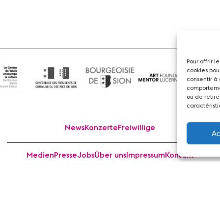
Pour offrir 
cookies pou
consentir à
comportemen
ou de retire
caractéristi
News
Konzerte
Freiwillige
Ac
Medien
Presse
Jobs
Über uns
Impressum
Kontakt
 Sion Violon Musique - Rue du Rawil 47 - CH-1950 Sion - S
design et developpement :
agence Si | Studio-irresistible - Paris