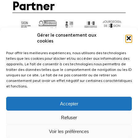
Partner
Gérer le consentement aux
cookies
Pour offrir les meilleures expériences, nous utilisons des technologies
telles que les cookies pour stocker et/ou accéder aux informations des
appareils. Le fait de consentir à ces technologies nous permettra de
News
Konzerte
Freiwillige
traiter des données telles que le comportement de navigation ou les ID
uniques sur ce site. Le fait de ne pas consentir ou de retirer son
consentement peut avoir un effet négatif sur certaines caractéristiques
Medien
Presse
Jobs
Über uns
Impressum
et fonctions.
Kontakt
Accepter
Fondation Sion Violon Musique - Rue du Rawil
47 - CH-1950 Sion - Switzerland
Refuser
design et developpement :
agence Si | Studio-irresistible - Paris
Voir les préférences