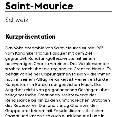
Saint-Maurice
Nützliche
Infos
Schweiz
News
Konzerte
Kurzpräsentation
Freiwillige
Das Vokalensemble von Saint-Maurice wurde 1963
vom Kanoniker Marius Pasquier mit dem Ziel
Medien
gegründet, Rundfunkgottesdienste mit einem
Presse
hochwertigen Chor zu vereinen. Das Vokalensemble
strahlte rasch über die regionalen Grenzen hinaus. Es
Jobs
behält von seiner ursprünglichen Mission – die immer
Über uns
noch in seinem Alltag verankert ist – eine verstärkte
Impressum
Kompetenz im Bereich der geistlichen Musik. Das
Kontakt
Angebot reicht von gregorianischen Gesängen über
zeitgenössische Kreationen, Meisterwerke der
Renaissance bis hin zu den umfangreichen Oratorien
des Repertoires. Die rund vierzig Choristen der
Gruppe praktizieren mit Freude diesen stilistischen
Spagat und lassen sich auch glückliche Ausflüge in