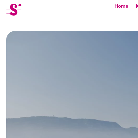
cat-festi
Home
Sion
Festival
News
Konzerte
Freiwillige