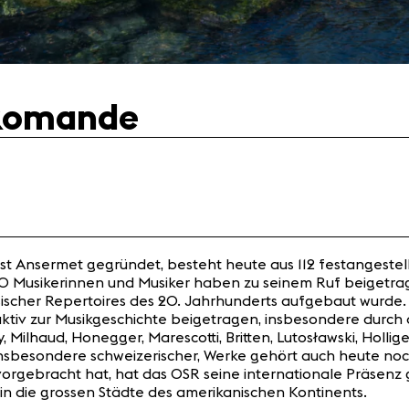
 Romande
st Ansermet gegründet, besteht heute aus 112 festangestel
 Musikerinnen und Musiker haben zu seinem Ruf beigetrage
ischer Repertoires des 20. Jahrhunderts aufgebaut wurde.
aktiv zur Musikgeschichte beigetragen, insbesondere durch
lhaud, Honegger, Marescotti, Britten, Lutosławski, Hollige
 insbesondere schweizerischer, Werke gehört auch heute no
rgebracht hat, hat das OSR seine internationale Präsenz g
n die grossen Städte des amerikanischen Kontinents.