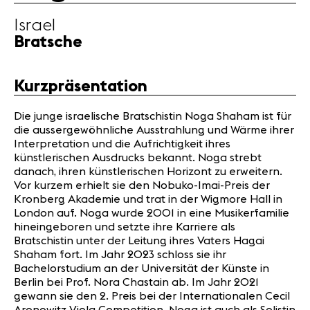
Nützliche
Israel
Infos
Bratsche
News
Kurzpräsentation
Konzerte
Freiwillige
Die junge israelische Bratschistin Noga Shaham ist für
die aussergewöhnliche Ausstrahlung und Wärme ihrer
Interpretation und die Aufrichtigkeit ihres
Medien
künstlerischen Ausdrucks bekannt. Noga strebt
Presse
danach, ihren künstlerischen Horizont zu erweitern.
Jobs
Vor kurzem erhielt sie den Nobuko-Imai-Preis der
Kronberg Akademie und trat in der Wigmore Hall in
Über uns
London auf. Noga wurde 2001 in eine Musikerfamilie
Impressum
hineingeboren und setzte ihre Karriere als
Kontakt
Bratschistin unter der Leitung ihres Vaters Hagai
Shaham fort. Im Jahr 2023 schloss sie ihr
Bachelorstudium an der Universität der Künste in
Berlin bei Prof. Nora Chastain ab. Im Jahr 2021
gewann sie den 2. Preis bei der Internationalen Cecil
Aronowitz Viola Competition. Noga ist auch als Solistin