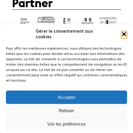
Partner
Gérer le consentement aux
cookies
Pour offrir les meilleures expériences, nous utilisons des technologies
telles que les cookies pour stocker et/ou accéder aux informations des
appareils. Le fait de consentir à ces technologies nous permettra de
News
Konzerte
Freiwillige
traiter des données telles que le comportement de navigation ou les ID
uniques sur ce site. Le fait de ne pas consentir ou de retirer son
consentement peut avoir un effet négatif sur certaines caractéristiques
Medien
Presse
Jobs
Über uns
Impressum
et fonctions.
Kontakt
Accepter
Fondation Sion Violon Musique - Rue du Rawil
47 - CH-1950 Sion - Switzerland
Refuser
design et developpement :
agence Si | Studio-irresistible - Paris
Voir les préférences