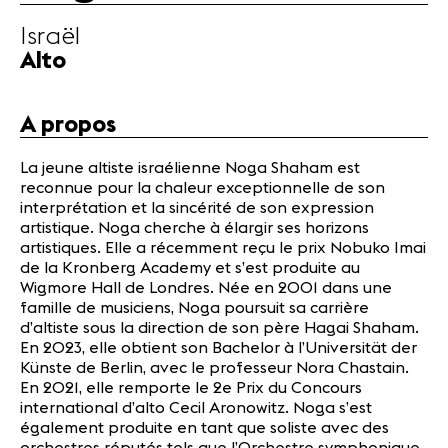
Partenaires
Israël
Infos
Alto
pratiques
A propos
Actualités
Concerts
La jeune altiste israélienne Noga Shaham est
Bénévoles
reconnue pour la chaleur exceptionnelle de son
Médiation
interprétation et la sincérité de son expression
artistique. Noga cherche à élargir ses horizons
artistiques. Elle a récemment reçu le prix Nobuko Imai
Médias
de la Kronberg Academy et s’est produite au
Wigmore Hall de Londres. Née en 2001 dans une
Revue de
famille de musiciens, Noga poursuit sa carrière
presse
d’altiste sous la direction de son père Hagai Shaham.
Emplois
En 2023, elle obtient son Bachelor à l’Universität der
A propos
Künste de Berlin, avec le professeur Nora Chastain.
Mentions
En 2021, elle remporte le 2e Prix du Concours
légales
international d’alto Cecil Aronowitz. Noga s’est
également produite en tant que soliste avec des
Contact
orchestres réputés tels que l’Orchestre symphonique