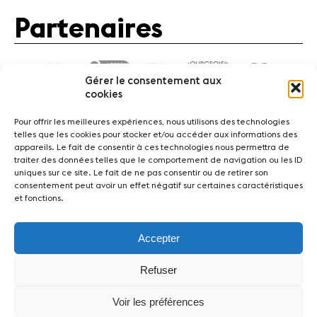
Partenaires
Gérer le consentement aux
cookies
Pour offrir les meilleures expériences, nous utilisons des technologies
telles que les cookies pour stocker et/ou accéder aux informations des
appareils. Le fait de consentir à ces technologies nous permettra de
traiter des données telles que le comportement de navigation ou les ID
Actualités
Concerts
Bénévoles
Médiation
uniques sur ce site. Le fait de ne pas consentir ou de retirer son
consentement peut avoir un effet négatif sur certaines caractéristiques
et fonctions.
Médias
Revue de presse
Emplois
A propos
Mentions légales
Contact
Accepter
Fondation Sion Violon Musique - Rue du Rawil 47 -
Refuser
CH-1950 Sion - Switzerland
design et developpement :
agence Si | Studio-irresistible - Paris
Voir les préférences