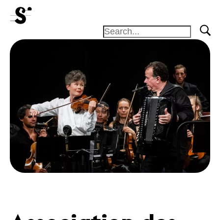
Actualités
Concerts
Bénévoles
Médiation
Médias
Revue de
presse
Emplois
A propos