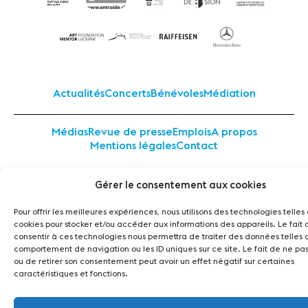
Actualités
Concerts
Bénévoles
Médiation
Médias
Revue de presse
Emplois
A propos
Mentions légales
Contact
Gérer le consentement aux cookies
Fondation Sion Violon Musique - Rue du Rawil 47 -
CH-1950 Sion - Switzerland
design et developpement :
agence Si | Studio-irresistible - Paris
Pour offrir les meilleures expériences, nous utilisons des technologies telles
cookies pour stocker et/ou accéder aux informations des appareils. Le fait 
consentir à ces technologies nous permettra de traiter des données telles 
comportement de navigation ou les ID uniques sur ce site. Le fait de ne pas
ou de retirer son consentement peut avoir un effet négatif sur certaines
caractéristiques et fonctions.