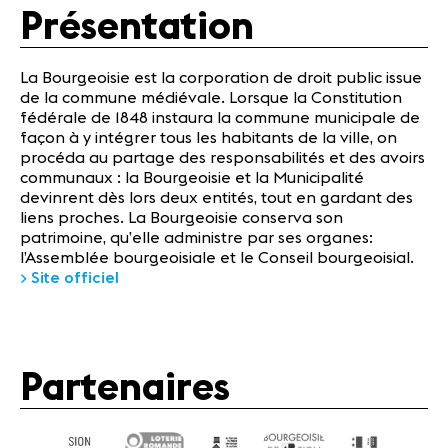
Actualités
Présentation
Partenaires
La Bourgeoisie est la corporation de droit public issue
de la commune médiévale. Lorsque la Constitution
Actualités
fédérale de 1848 instaura la commune municipale de
Concerts
façon à y intégrer tous les habitants de la ville, on
Bénévoles
procéda au partage des responsabilités et des avoirs
communaux : la Bourgeoisie et la Municipalité
Médiation
devinrent dès lors deux entités, tout en gardant des
liens proches. La Bourgeoisie conserva son
patrimoine, qu’elle administre par ses organes:
Médias
l’Assemblée bourgeoisiale et le Conseil bourgeoisial.
Revue de
> Site officiel
presse
Emplois
A propos
Mentions
Partenaires
légales
Contact