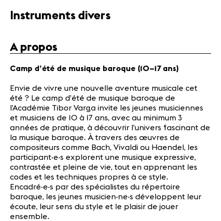
Actualités
Instruments divers
Partenaires
A propos
Actualités
Concerts
Camp d’été de musique baroque (10–17 ans)
Bénévoles
Envie de vivre une nouvelle aventure musicale cet
Médiation
été ? Le camp d’été de musique baroque de
l’Académie Tibor Varga invite les jeunes musiciennes
et musiciens de 10 à 17 ans, avec au minimum 3
Médias
années de pratique, à découvrir l’univers fascinant de
Revue de
la musique baroque. À travers des œuvres de
presse
compositeurs comme Bach, Vivaldi ou Haendel, les
Emplois
participant·e·s explorent une musique expressive,
contrastée et pleine de vie, tout en apprenant les
A propos
codes et les techniques propres à ce style.
Mentions
Encadré·e·s par des spécialistes du répertoire
légales
baroque, les jeunes musicien·ne·s développent leur
Contact
écoute, leur sens du style et le plaisir de jouer
ensemble.