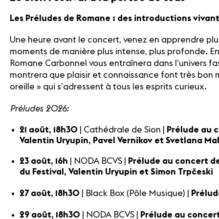
Les Préludes de Romane : des introductions vivan
Une heure avant le concert, venez en apprendre plu
moments de manière plus intense, plus profonde. En
Romane Carbonnel vous entraînera dans l’univers fa
montrera que plaisir et connaissance font très bo
oreille » qui s’adressent à tous les esprits curieux.
Préludes 2026:
21 août, 18h30
| Cathédrale de Sion |
Prélude au c
Valentin Uryupin, Pavel Vernikov et Svetlana M
23 août, 16h
| NODA BCVS |
Prélude au concert de
du Festival, Valentin Uryupin et Simon Trpčeski
27 août, 18h30
| Black Box (Pôle Musique) |
Prélud
29 août, 18h30
| NODA BCVS |
Prélude au concer