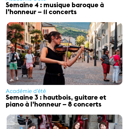
Semaine 4 : musique baroque à
l'honneur – 11 concerts
Médias
Revue de
presse
Emplois
A propos
Mentions
légales
Contact
Académie d'été
Semaine 3 : hautbois, guitare et
piano à l'honneur – 8 concerts