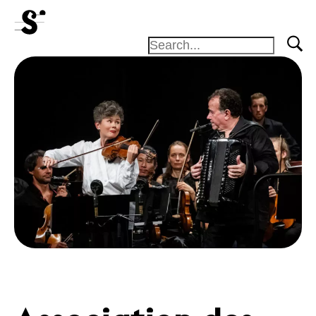
News
Concerts
Volunteers
Media
Jobs
About us
Legal infos
Contact