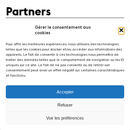
Partners
Gérer le consentement aux
cookies
Pour offrir les meilleures expériences, nous utilisons des technologies
telles que les cookies pour stocker et/ou accéder aux informations des
appareils. Le fait de consentir à ces technologies nous permettra de
traiter des données telles que le comportement de navigation ou les ID
uniques sur ce site. Le fait de ne pas consentir ou de retirer son
News
Concerts
Volunteers
consentement peut avoir un effet négatif sur certaines caractéristiques
et fonctions.
Media
Jobs
About us
Legal infos
Contact
Accepter
Fondation Sion Violon Musique - Rue du Rawil 47 -
Refuser
CH-1950 Sion - Switzerland
design et developpement :
agence Si | Studio-irresistible - Paris
Voir les préférences