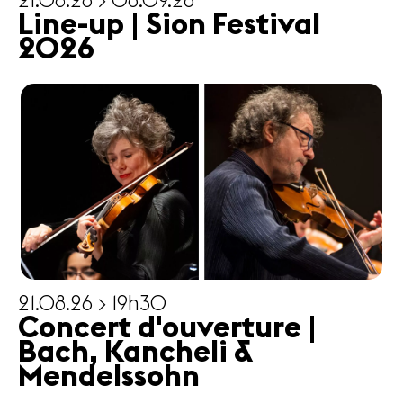
21.08.26 > 06.09.26
Partenaires
Line-up | Sion Festival
Infos
2026
pratiques
Actualités
Concerts
Bénévoles
Médiation
Médias
Revue de
presse
21.08.26 > 19h30
Emplois
Concert d'ouverture |
A propos
Bach, Kancheli &
Mentions
légales
Mendelssohn
Contact