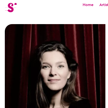
cat-festi
Home
Artis
Sion
Festival
Actualités
Concerts
Bénévoles
Médiation