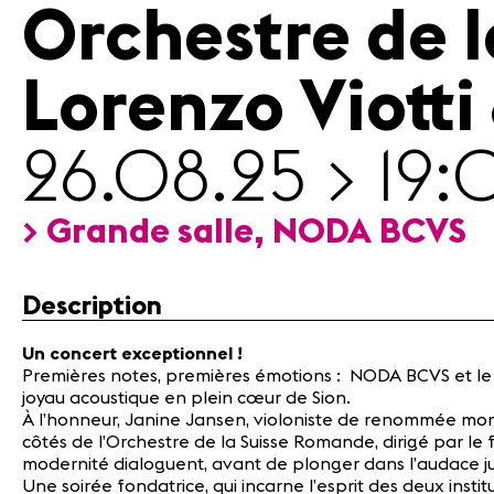
Orchestre de 
presse
Emplois
A propos
Lorenzo Viotti
Mentions
légales
Contact
26.08.25 > 19
> Grande salle, NODA BCVS
Description
Un concert exceptionnel !
Premières notes, premières émotions : NODA BCVS et le S
joyau acoustique en plein cœur de Sion.
À l’honneur, Janine Jansen, violoniste de renommée mondia
côtés de l’Orchestre de la Suisse Romande, dirigé par le
modernité dialoguent, avant de plonger dans l’audace j
Une soirée fondatrice, qui incarne l’esprit des deux inst