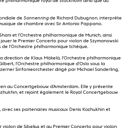
re philharmonique royal de Stockholm ainsi que du
Sonnenring
mondiale de
de Richard Dubugnon, interprète
de musique de chambre avec Sir Antonio Pappano.
hani et l’Orchestre philharmonique de Munich, ainsi
r jouer le Premier Concerto pour violon de Szymanowski
és de l’Orchestre philharmonique tchèque.
 direction de Klaus Mäkelä, l’Orchestre philharmonique
ilbert, l’Orchestre philharmonique d’Oslo sous la
zerner Sinfonieorchester dirigé par Michael Sanderling,
hoven au Concertgebouw d’Amsterdam. Elle y présente
Kozhukhin, et rejoint également le Royal Concertgebouw
d, avec ses partenaires musicaux Denis Kozhukhin et
 violon de Sibelius et au Premier Concerto pour violon