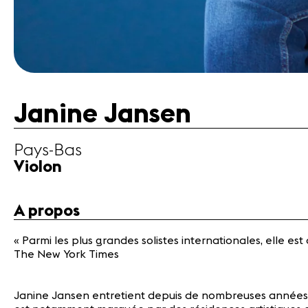
Emplois
A propos
Mentions
légales
Contact
Janine Jansen
Pays-Bas
Violon
A propos
« Parmi les plus grandes solistes internationales, elle e
The New York Times
Janine Jansen entretient depuis de nombreuses années d