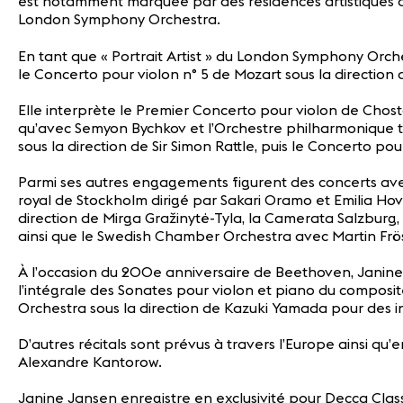
est notamment marquée par des résidences artistiques a
London Symphony Orchestra.
En tant que « Portrait Artist » du London Symphony Orch
le Concerto pour violon n° 5 de Mozart sous la directio
Elle interprète le Premier Concerto pour violon de Chos
qu’avec Semyon Bychkov et l’Orchestre philharmonique tc
sous la direction de Sir Simon Rattle, puis le Concerto 
Parmi ses autres engagements figurent des concerts ave
royal de Stockholm dirigé par Sakari Oramo et Emilia Hov
direction de Mirga Gražinytė-Tyla, la Camerata Salzburg,
ainsi que le Swedish Chamber Orchestra avec Martin Frös
À l’occasion du 200e anniversaire de Beethoven, Janine
l’intégrale des Sonates pour violon et piano du composi
Orchestra sous la direction de Kazuki Yamada pour des 
D’autres récitals sont prévus à travers l’Europe ainsi 
Alexandre Kantorow.
Janine Jansen enregistre en exclusivité pour Decca Clas