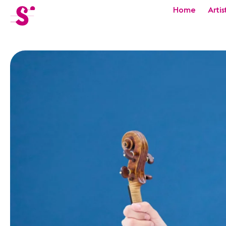
cat-festi
Home
Artis
Sion
Festival
Actualités
Concerts
Bénévoles
Médiation