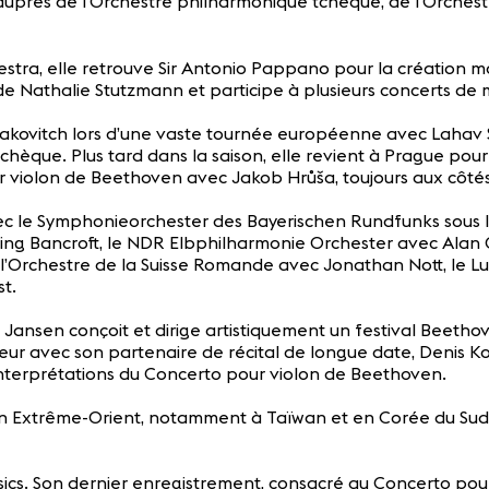
uprès de l’Orchestre philharmonique tchèque, de l’Orchest
estra, elle retrouve Sir Antonio Pappano pour la création 
n de Nathalie Stutzmann et participe à plusieurs concerts 
takovitch lors d’une vaste tournée européenne avec Lahav S
hèque. Plus tard dans la saison, elle revient à Prague pou
pour violon de Beethoven avec Jakob Hrůša, toujours aux côt
c le Symphonieorchester des Bayerischen Rundfunks sous la
ing Bancroft, le NDR Elbphilharmonie Orchester avec Alan G
 l’Orchestre de la Suisse Romande avec Jonathan Nott, le Lu
t.
 Jansen conçoit et dirige artistiquement un festival Beet
teur avec son partenaire de récital de longue date, Denis 
interprétations du Concerto pour violon de Beethoven.
qu’en Extrême-Orient, notamment à Taïwan et en Corée du Su
sics. Son dernier enregistrement, consacré au Concerto pour