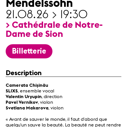
Mendelssohn
Partenaires
Infos
21.08.26 > 19:30
pratiques
> Cathédrale de Notre-
Dame de Sion
Actualités
Concerts
Bénévoles
Billetterie
Médiation
Description
Médias
Revue de
Camerata Chișinău
presse
SLIXS
, ensemble vocal
Emplois
Valentin Uryupin
, direction
A propos
Pavel Vernikov
, violon
Svetlana Makarova
, violon
Mentions
légales
« Avant de sauver le monde, il faut d’abord que
Contact
quelqu’un sauve la beauté. La beauté ne peut rendre