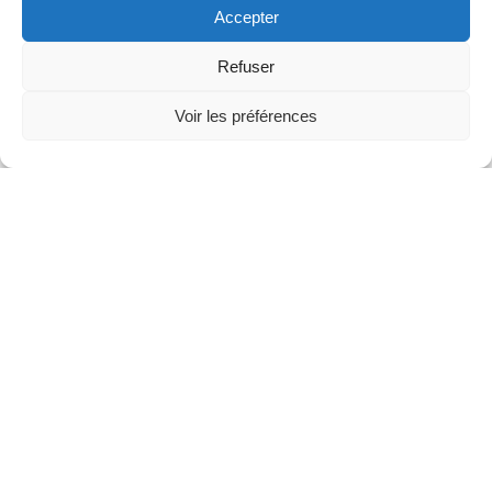
Accepter
Refuser
Voir les préférences
Cliquez pour accepter les cookies
marketing et activer ce contenu
Partenaires