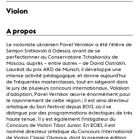
Actualités
Violon
Partenaires
A propos
Actualités
Concerts
Le violoniste ukrainien Pavel Vernikov a été l’élève de
Bénévoles
Semjon Snitkovski à Odessa, avant de se
Médiation
perfectionner au Conservatoire Tchaikovsky de
Moscou, auprès – entre autres – de David Oïstrakh.
Lauréat du prix ARD de Munich, il développe une
intense activité pédagogique, et donne aujourd’hui
Médias
de fréquentes masterclasses, tout en siégeant dans
Revue de
le jury de plusieurs concours internationaux. Valaisan
presse
d’adoption, Pavel Vernikov œuvre énormément pour
Emplois
le rayonnement de cette région ; il est ainsi directeur
A propos
artistique du Sion Festival depuis 2013, où il se
distingue par des programmations éclectiques de très
Mentions
haute tenue. Il y est également l’instigateur du
légales
Concours de Violon Tibor Junior. En 2023, il est
Contact
nommé directeur artistique du Concours International
de Violon Classic Olympus, dont la première édition