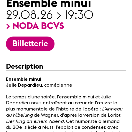
Ensemble minui
Partenaires
Infos
29.08.26 > 19:30
pratiques
> NODA BCVS
Actualités
Billetterie
Concerts
Bénévoles
Médiation
Description
Médias
Ensemble minui
Julie Depardieu
, comédienne
Revue de
presse
Le temps d’une soirée, l’ensemble minui et Julie
Emplois
Depardieu nous entraînent au cœur de l’œuvre la
A propos
L’Anneau
plus monumentale de l’histoire de l’opéra :
Mentions
du Nibelung
de Wagner, d’après la version de Loriot
légales
Der Ring an einem Abend
. Cet humoriste allemand
Contact
du
20
e
siècle a réussi l’exploit de condenser, avec