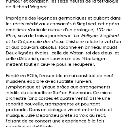
humour et concision, les seize heures de la tétralogie
de Richard Wagner.
Imprégné des légendes germaniques et puisant dans
les récits médiévaux consacrés à Siegfried, cet opéra
L’Or du
ambitieux s’articule autour d’un prologue,
Rhin
La Walkyrie, Siegfried
, suivi de trois « journées » :
Le Crépuscule des dieux
et
. L’histoire relate le vol d’un
or aux pouvoirs absolus, façonné en anneau maudit.
Deux lignées rivales, celle de Wotan, roi des dieux, et
celle d’Alberich, nain souverain des Nibelungen,
mettent tout en œuvre pour le récupérer.
Fondé en 2016, l’ensemble minui constitué de neuf
musiciens explore avec subtilité l’univers
symphonique et lyrique grâce aux arrangements
inédits du clarinettiste Stefan Potzmann. Ce micro-
orchestre (cinq cordes et quatre vents) offre une
sonorité nouvelle, transparente et pourtant
profonde. Dans un dialogue vivant entre texte et
musique, Julie Depardieu prête sa voix au récit,
faisant de ce concert une expérience à la fois
narrative et théâtrale.