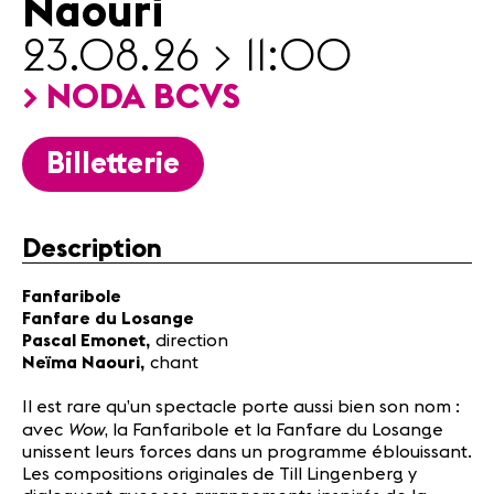
Naouri
Partenaires
Infos
23.08.26 > 11:00
pratiques
> NODA BCVS
Actualités
Billetterie
Concerts
Bénévoles
Médiation
Description
Médias
Fanfaribole
Fanfare du Losange
Revue de
Pascal Emonet,
direction
presse
Neïma Naouri,
chant
Emplois
A propos
Il est rare qu’un spectacle porte aussi bien son nom :
Mentions
Wow
avec
, la Fanfaribole et la Fanfare du Losange
légales
unissent leurs forces dans un programme éblouissant.
Les compositions originales de Till Lingenberg y
Contact