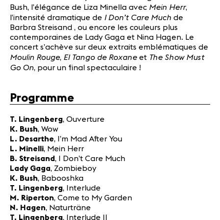
Mein Herr
Bush, l’élégance de Liza Minella avec
,
I Don’t Care Much
l’intensité dramatique de
de
Barbra Streisand
, ou encore les couleurs plus
contemporaines de Lady Gaga et Nina Hagen. Le
concert s’achève sur deux extraits emblématiques de
Moulin Rouge
El Tango de Roxane
The Show Must
,
et
Go On
, pour un final spectaculaire !
Programme
T. Lingenberg
, Ouverture
K. Bush
, Wow
L. Desarthe
, I’m Mad After You
L. Minelli
, Mein Herr
B. Streisand
, I Don’t Care Much
Lady Gaga
, Zombieboy
K. Bush
, Babooshka
T. Lingenberg
, Interlude
M. Riperton
, Come to My Garden
N. Hagen
, Naturträne
T. Lingenberg
, Interlude II