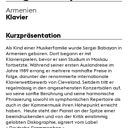
Partner
Armenien
Klavier
News
Konzerte
Kurzpräsentation
Freiwillige
Als Kind einer Musikerfamilie wurde Sergei Babayan in
Armenien geboren. Dort begann er mit
Medien
Klavierspielen, bevor er sein Studium in Moskau
Presse
fortsetzte. Während seiner ersten Auslandreise im
Jobs
Jahre 1989 errang er mehrere namhafte Preise in
Folge, darunter der renommierte internationale
Über uns
Klavierwettbewerb von Cleveland. Seitdem tritt er
Impressum
regelmässig in den angesehensten Konzertsälen auf,
Kontakt
wo seine sanfte Berührung und seine harmonische
Phrasierung sowohl im symphonischen Repertoire als
auch in der Kammermusik ihren Höhepunkt erreicht
haben. Heute steht der Pianist an der Spitze einer
beeindruckenden und von der Kritik einstimmig
gelobten Diskographie, signiert vom Label