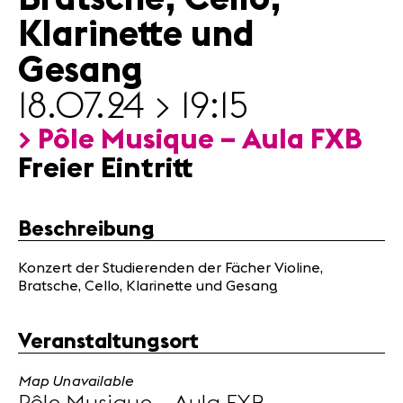
Partner
Klarinette und
Gesang
News
Konzerte
18.07.24 > 19:15
Freiwillige
> Pôle Musique – Aula FXB
Freier Eintritt
Medien
Presse
Jobs
Beschreibung
Über uns
Impressum
Konzert der Studierenden der Fächer Violine,
Bratsche, Cello, Klarinette und Gesang
Kontakt
Veranstaltungsort
Map Unavailable