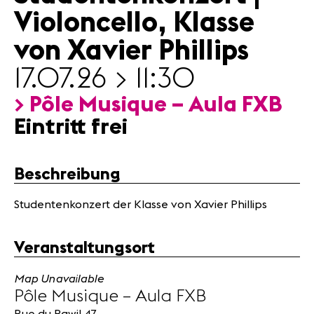
Partner
Violoncello, Klasse
von Xavier Phillips
News
17.07.26 > 11:30
Konzerte
Freiwillige
> Pôle Musique – Aula FXB
Eintritt frei
Medien
Presse
Beschreibung
Jobs
Über uns
Studentenkonzert der Klasse von Xavier Phillips
Impressum
Kontakt
Veranstaltungsort
Map Unavailable
Pôle Musique – Aula FXB