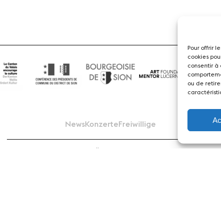
Pour offrir 
cookies pou
consentir à
comportemen
ou de retire
caractéristi
Ac
News
Konzerte
Freiwillige
Medien
Presse
Jobs
Über uns
Impressum
Kontakt
 Sion Violon Musique - Rue du Rawil 47 - CH-1950 Sion - S
design et developpement :
agence Si | Studio-irresistible - Paris