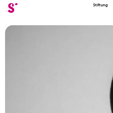
cat-fond
Stiftung
Sion
Violine
Musik
News
Konzerte
Freiwillige