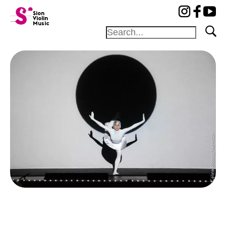
cat-fond
Sion
Violin
Music
Foundation
Festival
Academy
Competition
Friends and
sponsors
News
Concerts
Volunteers