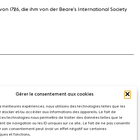
 von 1726, die ihm von der Beare’s International Society
Gérer le consentement aux cookies
les meilleures expériences, nous utilisons des technologies telles que les
r stocker et/ou accéder aux informations des appareils. Le fait de
 ces technologies nous permettra de traiter des données telles que le
t de navigation ou les ID uniques sur ce site. Le fait de ne pas consentir
r son consentement peut avoir un effet négatif sur certaines
ques et fonctions.