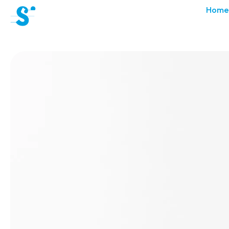
cat-aca-sum
Home
Sommer
Akademie
News
Konzerte
Freiwillige