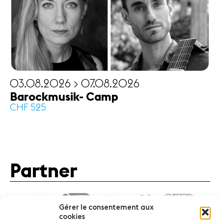
Partner
News
Konzerte
Freiwillige
03.08.2026 > 07.08.2026
Barockmusik- Camp
Medien
CHF 525
Presse
Jobs
Über uns
Impressum
Kontakt
Partner
Gérer le consentement aux
cookies