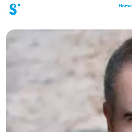
cat-aca-sum
Home
Sommer
Akademie
News
Konzerte
Freiwillige