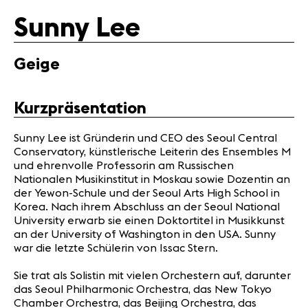
Partner
Sunny Lee
News
Geige
Konzerte
Freiwillige
Kurzpräsentation
Medien
Sunny Lee ist Gründerin und CEO des Seoul Central
Presse
Conservatory, künstlerische Leiterin des Ensembles M
und ehrenvolle Professorin am Russischen
Jobs
Nationalen Musikinstitut in Moskau sowie Dozentin an
Über uns
der Yewon-Schule und der Seoul Arts High School in
Impressum
Korea. Nach ihrem Abschluss an der Seoul National
Kontakt
University erwarb sie einen Doktortitel in Musikkunst
an der University of Washington in den USA. Sunny
war die letzte Schülerin von Issac Stern.
Sie trat als Solistin mit vielen Orchestern auf, darunter
das Seoul Philharmonic Orchestra, das New Tokyo
Chamber Orchestra, das Beijing Orchestra, das