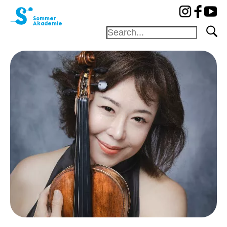
cat-aca-sum
Sommer
Akademie
Stiftung
Festival
Akademie
Wettbewerb
Freunde und
Gönner
Home
Professoren
Konzerte
Camp
News