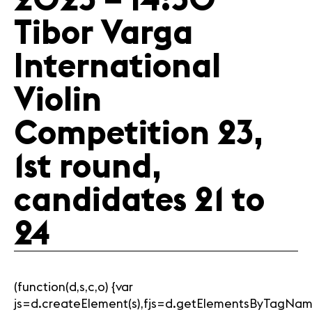
Tibor Varga
International
Violin
Competition 23,
1st round,
candidates 21 to
24
(function(d,s,c,o) {var
js=d.createElement(s),fjs=d.getElementsByTagNam