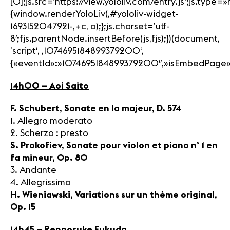
[0];js.src=’https://view.yololiv.com/entry.js‘;js.type
{window.renderYoloLiv(‚#yololiv-widget-
1693152047921-‚+c, o);};js.charset=’utf-
8′;fjs.parentNode.insertBefore(js,fjs);})(document,
’script‘, ‚1074695184899379200‘,
{«eventId»:»1074695184899379200″,»isEmbedPage»:1,»
14h00 – Aoi Saito
F. Schubert, Sonate en la majeur, D. 574
1. Allegro moderato
2. Scherzo : presto
S. Prokofiev, Sonate pour violon et piano n° 1 en
fa mineur, Op. 80
3. Andante
4. Allegrissimo
H. Wieniawski, Variations sur un thème original,
Op. 15
14h45 – Rennosuke Fukuda