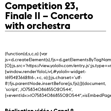
Competition 23,
Finale II – Concerto
with orchestra
(function(d,s,c,o) {var
js=d.createElement(s),fjs=d.getElementsByTagNam
[0];js.src=’https://view.yololiv.com/entry.js‘;js.type
{window.renderYoloLiv(‚#yololiv-widget-
1693423662816-‚+c, o);};js.charset=’utf-
8′;fjs.parentNode.insertBefore(js,fjs);})(document,
’script‘, ‚1075834086855020544‘,
{«eventId»:»1075834086855020544″,»isEmbedPage»:1,»