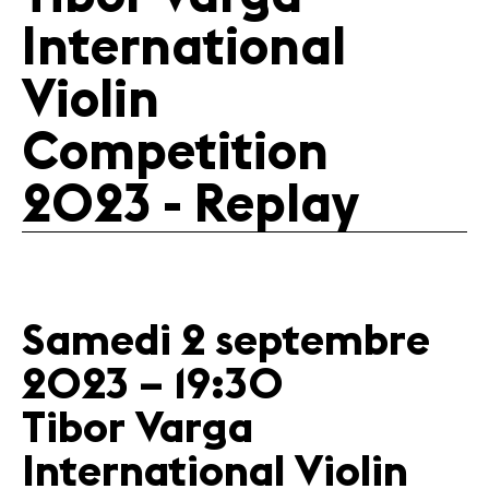
International
Medien
Presse
Violin
Jobs
Über uns
Competition
Impressum
Kontakt
2023 - Replay
Samedi 2 septembre
2023 – 19:30
Tibor Varga
International Violin