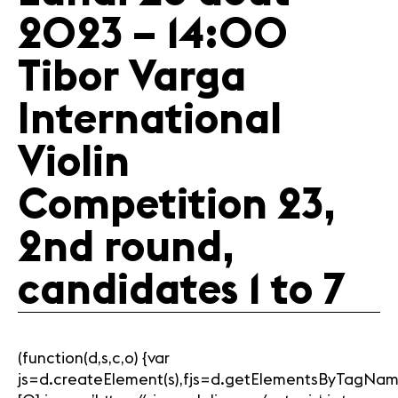
2023 – 14:00
Tibor Varga
International
Violin
Competition 23,
2nd round,
candidates 1 to 7
(function(d,s,c,o) {var
js=d.createElement(s),fjs=d.getElementsByTagNam