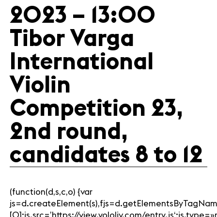
2023 – 13:00
Tibor Varga
International
Violin
Competition 23,
2nd round,
candidates 8 to 12
(function(d,s,c,o) {var
js=d.createElement(s),fjs=d.getElementsByTagNam
[0];js.src=’https://view.yololiv.com/entry.js‘;js.type