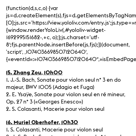
(function(d,s,c,o) {var
js=d.createElement(s),fjs=d.getElementsByTagNam
[0];js.src=’https://view.yololiv.com/entry.js‘;js.type
{window.renderYoloLiv(‚#yololiv-widget-
1692995151682-‚+c, o);};js.charset=’utf-
8′;fjs.parentNode.insertBefore(js,fjs);})(document,
’script‘, ‚1074036698507120640‘,
{«eventId»:»1074036698507120640″,»isEmbedPage»:1,»
15. Zhang Zou, 10h00
1. J.-S. Bach, Sonate pour violon seul n° 3 en do
majeur, BWV 1005 (Adagio et Fuga)
2. E. Ysaÿe, Sonate pour violon seul en ré mineur,
Op. 27 n° 3 («Georges Enesco»)
2. S. Colasanti, Macerie pour violon seul
16. Muriel Oberhofer, 10h30
1. S. Colasanti, Macerie pour violon seul