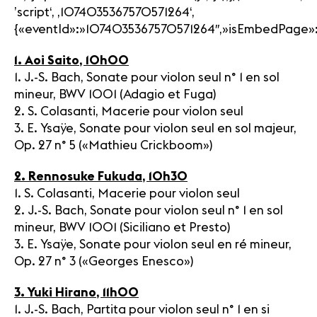
’script‘, ‚1074035367570571264‘,
{«eventId»:»1074035367570571264″,»isEmbedPage»:1,»
1. Aoi Saito, 10h00
1. J.-S. Bach, Sonate pour violon seul n° 1 en sol
mineur, BWV 1001 (Adagio et Fuga)
2. S. Colasanti, Macerie pour violon seul
3. E. Ysaÿe, Sonate pour violon seul en sol majeur,
Op. 27 n° 5 («Mathieu Crickboom»)
2. Rennosuke Fukuda, 10h30
1. S. Colasanti, Macerie pour violon seul
2. J.-S. Bach, Sonate pour violon seul n° 1 en sol
mineur, BWV 1001 (Siciliano et Presto)
3. E. Ysaÿe, Sonate pour violon seul en ré mineur,
Op. 27 n° 3 («Georges Enesco»)
3. Yuki Hirano, 11h00
1. J.-S. Bach, Partita pour violon seul n° 1 en si