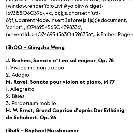
{window.renderYoloLiv(‚#yololiv-widget-
1693152080396-‚+c, o);};js.charset=’utf-
8′;fjs.parentNode.insertBefore(js,fjs);})(document,
’script‘, ‚1074695456304398336‘,
{«eventId»:»1074695456304398336″,»isEmbedPage»:1,»
13h00 – Qingzhu Weng
J. Brahms, Sonate n° 1 en sol majeur, Op. 78
1. Vivace ma non troppo
2. Adagio
M. Ravel, Sonate pour violon et piano, M 77
1. Allegretto
2. Blues
3. Perpetuum mobile
H. W. Ernst, Grand Caprice d’après Der Erlkönig
de Schubert, Op. 26
13h45 – Raphael Nussbaumer