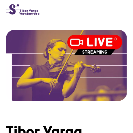
cat-conc
Tibor Varga
Wettbewerb
Home
Jury
Programm
Konzerte
Preisträger
News
Partner
News
Konzerte
Freiwillige
Tibor Varga