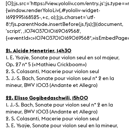
[0];js.src=’https://view.yololiv.com/entry.js‘;js.type
{window.renderYoloLiv(‚#yololiv-widget-
1692995168525-‚+c, o);};js.charset=’utf-
8′;fjs.parentNode.insertBefore(js,fjs);})(document,
’script‘, ‚1074037010169069568‘,
{«eventId»:»1074037010169069568″,»isEmbedPage»:1,»
21. Alcide Menetrier, 14h30
1. E. Ysaÿe, Sonate pour violon seul en sol majeur,
Op. 27 n° 5 («Mathieu Crickboom»)
2. S. Colasanti, Macerie pour violon seul
3. J.-S. Bach, Sonate pour violon seul n° 2 en la
mineur, BWV 1003 (Andante et Allegro)
22. Elisso Gogibedaschwili, 15h00
1. J.-S. Bach, Sonate pour violon seul n° 2 en la
mineur, BWV 1003 (Andante et Allegro)
2. S. Colasanti, Macerie pour violon seul
3. E. Ysaÿe, Sonate pour violon seul en la mineur,