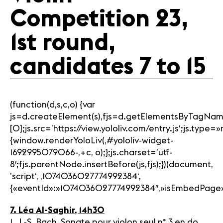
Competition 23,
1st round,
candidates 7 to 15
(function(d,s,c,o) {var
js=d.createElement(s),fjs=d.getElementsByTagNam
[0];js.src=’https://view.yololiv.com/entry.js‘;js.type
{window.renderYoloLiv(‚#yololiv-widget-
1692995079066-‚+c, o);};js.charset=’utf-
8′;fjs.parentNode.insertBefore(js,fjs);})(document,
’script‘, ‚1074036027774992384‘,
{«eventId»:»1074036027774992384″,»isEmbedPage»:1,»
7. Léa Al-Saghir, 14h30
1. J.-S. Bach, Sonate pour violon seul n° 3 en do