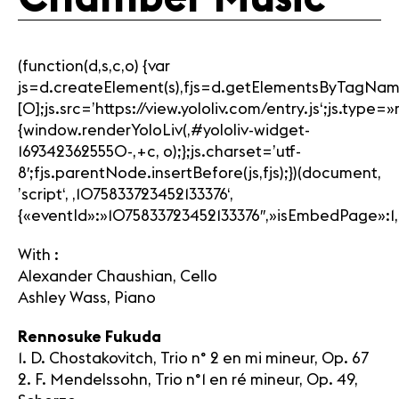
(function(d,s,c,o) {var
js=d.createElement(s),fjs=d.getElementsByTagNam
[0];js.src=’https://view.yololiv.com/entry.js‘;js.type
{window.renderYoloLiv(‚#yololiv-widget-
1693423625550-‚+c, o);};js.charset=’utf-
8′;fjs.parentNode.insertBefore(js,fjs);})(document,
’script‘, ‚1075833723452133376‘,
{«eventId»:»1075833723452133376″,»isEmbedPage»:1,»
With :
Alexander Chaushian, Cello
Ashley Wass, Piano
Rennosuke Fukuda
1. D. Chostakovitch, Trio n° 2 en mi mineur, Op. 67
2. F. Mendelssohn, Trio n°1 en ré mineur, Op. 49,