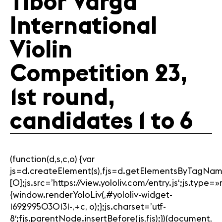
Tibor Varga
International
Violin
Competition 23,
1st round,
candidates 1 to 6
(function(d,s,c,o) {var
js=d.createElement(s),fjs=d.getElementsByTagNam
[0];js.src=’https://view.yololiv.com/entry.js‘;js.type
{window.renderYoloLiv(‚#yololiv-widget-
1692995030131-‚+c, o);};js.charset=’utf-
8′;fjs.parentNode.insertBefore(js,fjs);})(document,