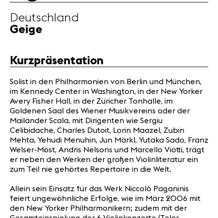
News
Deutschland
Partner
Geige
News
Kurzpräsentation
Konzerte
Freiwillige
Solist in den Philharmonien von Berlin und München,
im Kennedy Center in Washington, in der New Yorker
Avery Fisher Hall, in der Züricher Tonhalle, im
Medien
Goldenen Saal des Wiener Musikvereins oder der
Presse
Mailänder Scala, mit Dirigenten wie Sergiu
Celibidache, Charles Dutoit, Lorin Maazel, Zubin
Jobs
Mehta, Yehudi Menuhin, Jun Märkl, Yutaka Sado, Franz
Über uns
Welser-Möst, Andris Nelsons und Marcello Viotti, trägt
Impressum
er neben den Werken der großen Violinliteratur ein
Kontakt
zum Teil nie gehörtes Repertoire in die Welt.
Allein sein Einsatz für das Werk Niccolò Paganinis
feiert ungewöhnliche Erfolge, wie im März 2006 mit
den New Yorker Philharmonikern; zudem mit der
Gesamteinspielung der 6 Violinkonzerte (Telos