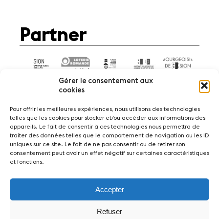
Partner
Gérer le consentement aux
cookies
Pour offrir les meilleures expériences, nous utilisons des technologies
telles que les cookies pour stocker et/ou accéder aux informations des
appareils. Le fait de consentir à ces technologies nous permettra de
News
Konzerte
Freiwillige
traiter des données telles que le comportement de navigation ou les ID
uniques sur ce site. Le fait de ne pas consentir ou de retirer son
consentement peut avoir un effet négatif sur certaines caractéristiques
Medien
Presse
Jobs
Über uns
Impressum
et fonctions.
Kontakt
Accepter
Fondation Sion Violon Musique - Rue du Rawil
47 - CH-1950 Sion - Switzerland
Refuser
design et developpement :
agence Si | Studio-irresistible - Paris