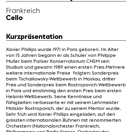
Partner
Frankreich
Cello
News
Konzerte
Kurzpräsentation
Freiwillige
Xavier Phillips wurde 1971 in Paris geboren. Im Alter
von 15 Jahren begann er als Schüler von Philippe
Medien
Muller beim Pariser Konservatorium CNSM sein
Presse
Studium und gewann 1989 einen ersten Preis.Mehrere
Jobs
weitere internationale Preise folgten: Sonderpreis
beim Tschaikowsky-Wettbewerb in Moskau, dritter
Über uns
Preis und Sonderpreis beim Rostropovich-Wettbewerb
Impressum
in Paris und einstimmig den ersten Preis beim ersten
Kontakt
Helsinki-Wettbewerb. Seine Kenntnisse und
Fähigkeiten verbesserte er mit seinem Lehrmeister
Mstislav Rostropovich, der zu seinem Mentor wurde.
Sehr früh wird Xavier Phillips eingeladen, auf den
grössten internationalen Bühnen mit renommierten
Orchestern (Nationalorchester Frankreich,
Philharmonie von Radio France, Orchester der