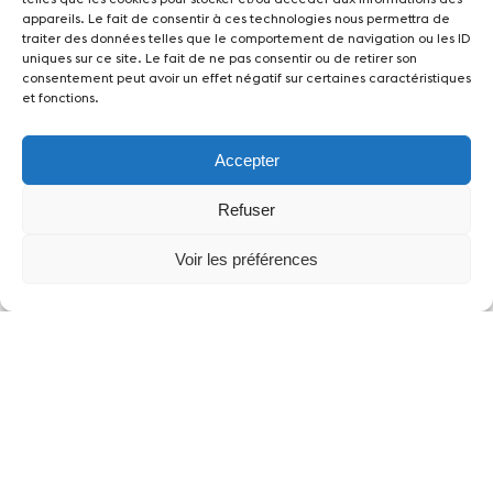
appareils. Le fait de consentir à ces technologies nous permettra de
traiter des données telles que le comportement de navigation ou les ID
Klicken Sie, um Marketing Cookies zu
uniques sur ce site. Le fait de ne pas consentir ou de retirer son
akzeptieren und diesen Inhalt zu aktivieren
consentement peut avoir un effet négatif sur certaines caractéristiques
et fonctions.
Accepter
Refuser
Voir les préférences
Partner