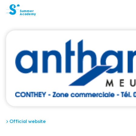
cat-aca-sum
Summer
Academy
Foundation
Festival
Academy
Competition
Friends and
sponsors
Home
Professors
Camp
> Official website
Concerts
News