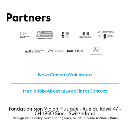
Partners
Partners
News
Concerts
Volunteers
Media
Jobs
About us
News
Concerts
Volunteers
Legal infos
Contact
Media
Jobs
About us
Legal infos
Contact
Fondation Sion Violon Musique - Rue du Rawil 47 -
CH-1950 Sion - Switzerland
design et developpement :
agence Si | Studio-irresistible - Paris