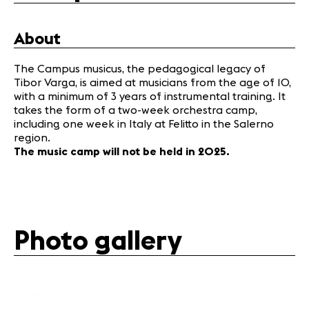
Partners
About
News
The Campus musicus, the pedagogical legacy of
Concerts
Tibor Varga, is aimed at musicians from the age of 10,
Volunteers
with a minimum of 3 years of instrumental training. It
takes the form of a two-week orchestra camp,
including one week in Italy at Felitto in the Salerno
Media
region.
The music camp will not be held in 2025.
Jobs
About us
Legal infos
Contact
Photo gallery