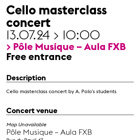
Partners
Cello masterclass
concert
News
13.07.24 > 10:00
Concerts
Volunteers
> Pôle Musique – Aula FXB
Free entrance
Media
Jobs
About us
Description
Legal infos
Cello masterclass concert by A. Polo’s students
Contact
Concert venue
Map Unavailable
Pôle Musique – Aula FXB