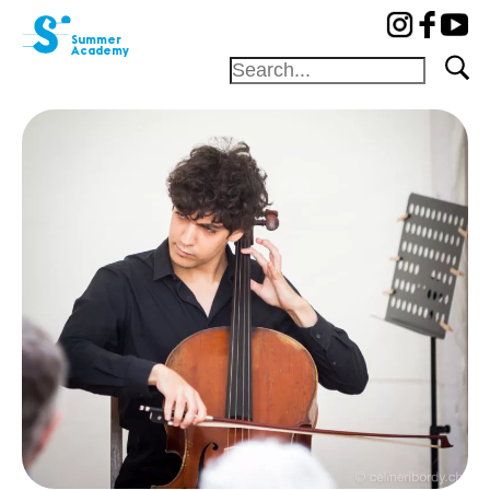
cat-aca-sum
Summer
Academy
Foundation
Festival
Academy
Competition
Friends and
sponsors
Home
Professors
Camp
Concerts
News