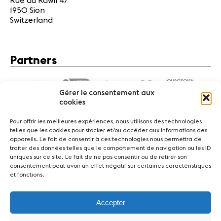
Rue du Rawil 47
1950 Sion
Switzerland
Partners
Gérer le consentement aux
cookies
Pour offrir les meilleures expériences, nous utilisons des technologies
telles que les cookies pour stocker et/ou accéder aux informations des
appareils. Le fait de consentir à ces technologies nous permettra de
traiter des données telles que le comportement de navigation ou les ID
News
Concerts
Volunteers
uniques sur ce site. Le fait de ne pas consentir ou de retirer son
consentement peut avoir un effet négatif sur certaines caractéristiques
et fonctions.
Media
Jobs
About us
Legal infos
Contact
Accepter
Fondation Sion Violon Musique - Rue du Rawil 47 -
CH-1950 Sion - Switzerland