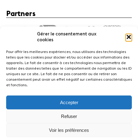
Partners
Gérer le consentement aux
cookies
Pour offrir les meilleures expériences, nous utilisons des technologies
telles que les cookies pour stocker et/ou accéder aux informations des
appareils. Le fait de consentir à ces technologies nous permettra de
traiter des données telles que le comportement de navigation ou les ID
News
Concerts
Volunteers
uniques sur ce site. Le fait de ne pas consentir ou de retirer son
consentement peut avoir un effet négatif sur certaines caractéristiques
et fonctions.
Media
Jobs
About us
Legal infos
Contact
Accepter
Fondation Sion Violon Musique - Rue du Rawil 47 -
CH-1950 Sion - Switzerland
Refuser
design et developpement :
agence Si | Studio-irresistible - Paris
Voir les préférences