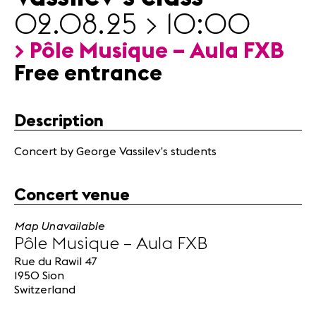
Partners
02.08.25 > 10:00
> Pôle Musique – Aula FXB
News
Free entrance
Concerts
Volunteers
Description
Media
Concert by George Vassilev’s students
Jobs
About us
Legal infos
Concert venue
Contact
Map Unavailable
Pôle Musique – Aula FXB
Rue du Rawil 47
1950 Sion
Switzerland