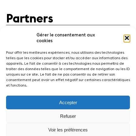
Partners
Partners
News
Concerts
Gérer le consentement aux
Volunteers
cookies
Pour offrir les meilleures expériences, nous utilisons des technologies
telles que les cookies pour stocker et/ou accéder aux informations des
Media
appareils. Le fait de consentir à ces technologies nous permettra de
Jobs
traiter des données telles que le comportement de navigation ou les ID
About us
uniques sur ce site. Le fait de ne pas consentir ou de retirer son
News
Concerts
Volunteers
consentement peut avoir un effet négatif sur certaines caractéristiques
Legal infos
et fonctions.
Contact
Media
Jobs
About us
Legal infos
Contact
Accepter
Fondation Sion Violon Musique - Rue du Rawil 47 -
Refuser
CH-1950 Sion - Switzerland
design et developpement :
agence Si | Studio-irresistible - Paris
Voir les préférences