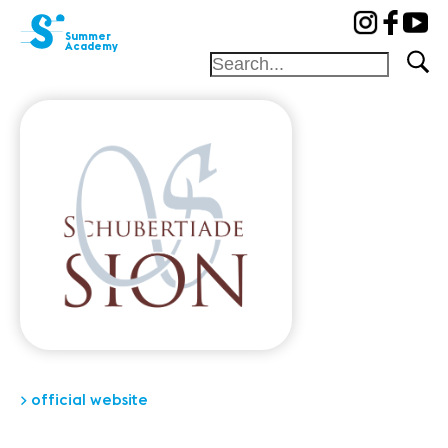
cat-aca-sum
Summer
Academy
Foundation
Festival
Academy
Competition
Friends and
sponsors
Home
Professors
Camp
> official website
Concerts
News