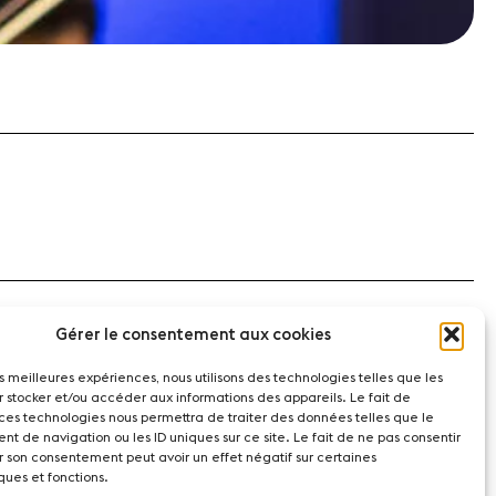
ublikumspreis auch die beste Interpretation des
Gérer le consentement aux cookies
er Haute Ecole de Musique de Lausanne fort. Dmitry
 und der Wigmore Hall in London, aufzutreten und mit
les meilleures expériences, nous utilisons des technologies telles que les
r stocker et/ou accéder aux informations des appareils. Le fait de
 ces technologies nous permettra de traiter des données telles que le
t de navigation ou les ID uniques sur ce site. Le fait de ne pas consentir
r son consentement peut avoir un effet négatif sur certaines
ques et fonctions.